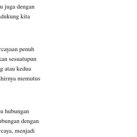
u juga dengan
ndukung kita
rcayaan penuh
kan sesuatupun
ng atau kedua
 ahirnya memutus
tu hubungan
hubungan dengan
rcaya, menjadi