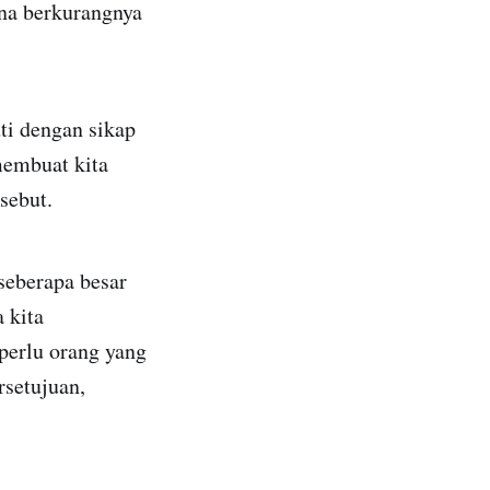
na berkurangnya
.
ti dengan sikap
membuat kita
rsebut.
seberapa besar
 kita
 perlu orang yang
rsetujuan,