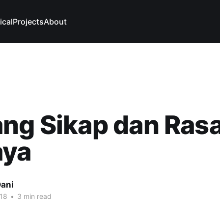
ical
Projects
About
ng Sikap dan Ras
aya
ani
18
•
3 min read