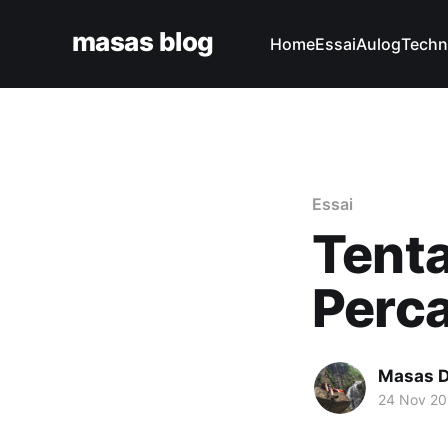
masas blog
Home
Essai
Aulog
Techn
Essai
Tenta
Perc
Masas D
24 Nov 20