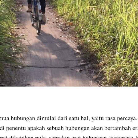
ua hubungan dimulai dari satu hal, yaitu rasa percaya.
i penentu apakah sebuah hubungan akan bertambah erat
pat dikatakan pula, semakin erat hubungan seseorang,