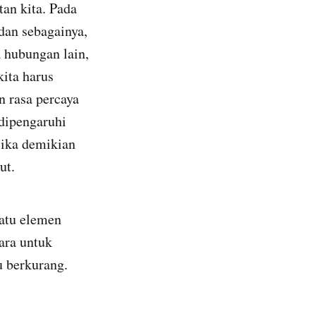
tan kita. Pada
dan sebagainya,
 hubungan lain,
ita harus
 rasa percaya
 dipengaruhi
jika demikian
but.
satu elemen
ara untuk
u berkurang.