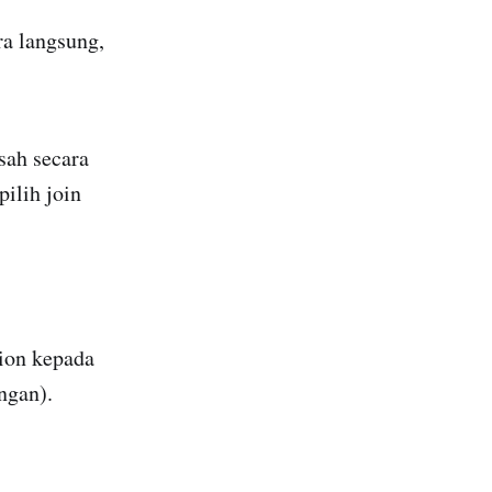
ra langsung,
sah secara
ilih join
tion kepada
ngan).