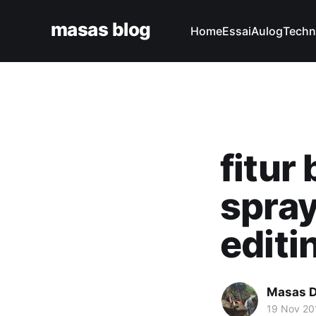
masas blog
Home
Essai
Aulog
Techn
fitur
spray
editi
Masas D
19 Nov 20