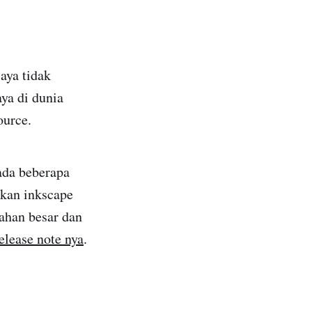
aya tidak
aya di dunia
ource.
ada beberapa
akan inkscape
bahan besar dan
elease note nya
.