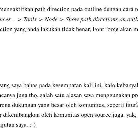
mengaktifkan path direction pada outline dengan cara 
nces... > Tools > Node > Show path directions on outl
ection yang anda lakukan tidak benar, FontForge akan
r yang saya bahas pada kesempatan kali ini. kalo kebanya
canya juga tho. salah satu alasan saya menggunakan p
rena dukungan yang besar oleh komunitas, seperti fitur
ng dikembangkan oleh komunitas open source juga. yak
njutan saya. :-)