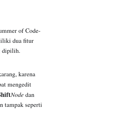
 Summer of Code-
iki dua fitur
dipilih.
karang, karena
pat mengedit
Shift
Node
dan
n tampak seperti