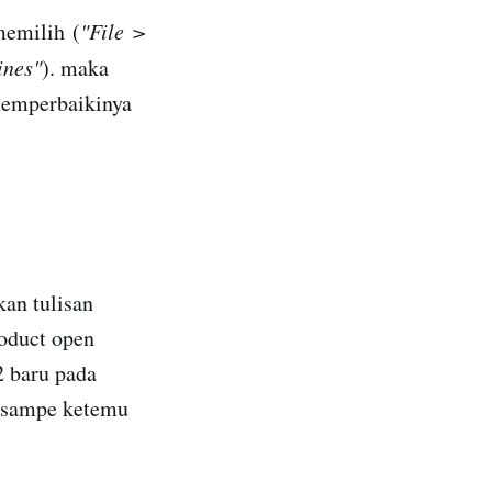
memilih (
"File >
ines"
). maka
 memperbaikinya
kan tulisan
roduct open
2 baru pada
, sampe ketemu