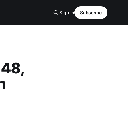
Sign in
Subscribe
.48,
h