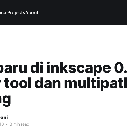
ical
Projects
About
 baru di inkscape 0
 tool dan multipat
ng
ani
10
•
3 min read